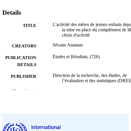
Details
L'activité des mères de jeunes enfants dep
TITLE
la mise en place du complément de li
choix d'activité
Sévane Ananian
CREATORS
Études et Résultats, (726)
PUBLICATION
DETAILS
Direction de la recherche, des études, de
PUBLISHER
l’évaluation et des statistiques (DRE
2010
Show the rest
DATE
PUBLISHED
French
LANGUAGE
995694869302676
RECORD
IDENTIFIER