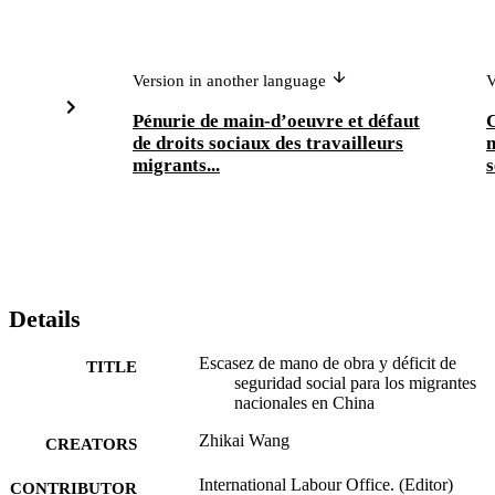
Version in another language
V
Pénurie de main-d’oeuvre et défaut
C
de droits sociaux des travailleurs
m
migrants...
s
Details
Escasez de mano de obra y déficit de
TITLE
seguridad social para los migrantes
nacionales en China
Zhikai Wang
CREATORS
International Labour Office. (Editor)
CONTRIBUTOR