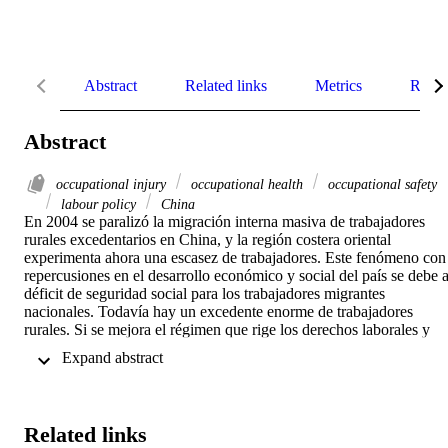
Abstract
Related links
Metrics
Relat
Abstract
occupational injury
occupational health
occupational safety
labour policy
China
En 2004 se paralizó la migración interna masiva de trabajadores 
rurales excedentarios en China, y la región costera oriental 
experimenta ahora una escasez de trabajadores. Este fenómeno con 
repercusiones en el desarrollo económico y social del país se debe al
déficit de seguridad social para los trabajadores migrantes 
nacionales. Todavía hay un excedente enorme de trabajadores 
rurales. Si se mejora el régimen que rige los derechos laborales y 
sociales de los migrantes, se aliviaría la aparente escasez de mano d
 Expand abstract 
obra, se incrementaría la productividad y se impulsaría el 
crecimiento económico del país a largo plazo.
Related links