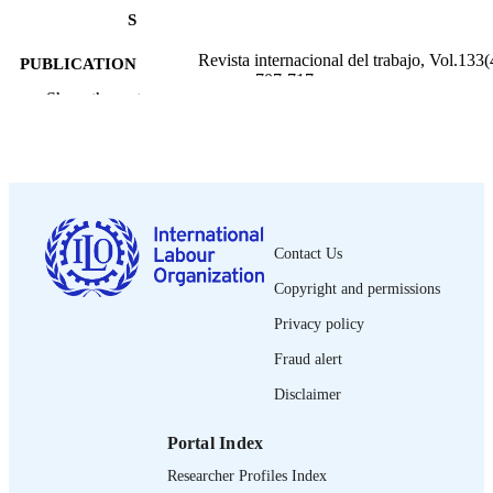
S
Revista internacional del trabajo, Vol.133(
PUBLICATION
pp.707-717
DETAILS
Show the rest
Wiley-Blackwell; Oxford
PUBLISHER
2014
DATE
PUBLISHED
0378-5548
ISSN
Contact Us
Copyright and permissions
https://doi.org/10.1111/J.1564-
DOI
9148.2014.00228.X
Privacy policy
Spanish
LANGUAGE
Fraud alert
journal article
Disclaimer
ASSET TYPE
995219260302676
RECORD
Portal Index
IDENTIFIER
Researcher Profiles Index