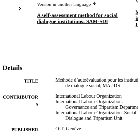
V
Version in another language
M
A self-assessment method for social
i
dialogue institutions: SAM-SDI
Details
Méthode d’autoévaluation pour les institut
TITLE
de dialogue social; MA-IDS
International Labour Organization
CONTRIBUTOR
International Labour Organization.
S
Governance and Tripartism Departm
International Labour Organization. Social
Dialogue and Tripartism Unit
OIT; Genève
PUBLISHER