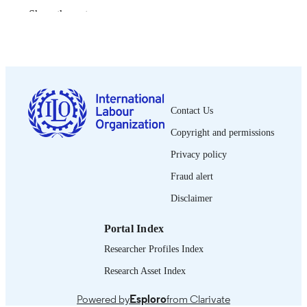
2021
DATE
Show the rest
PUBLISHED
xv, 140 p.
NUMBER OF
PAGES
9789220343296
ISBN
Contact Us
French
LANGUAGE
Copyright and permissions
guide
ASSET TYPE
Privacy policy
Fraud alert
995264807102676
RECORD
IDENTIFIER
Disclaimer
Introduction -- Étape 0: Décider de procéde
TABLE OF
Portal Index
une autoévaluation et se préparer --
CONTENTS
Étape 1 : Comprendre l’historique et 
Researcher Profiles Index
contexte de l’IDS -- Étape 2: Évaluer
l’inclusivité de l’IDS -- Étape 3 : Éva
Research Asset Index
l’efficacité de l’IDS -- Étape 4: Élabo
un plan d’action -- Étape 5: Mise en
Powered by
Esploro
from Clarivate
œuvre du plan d’action.