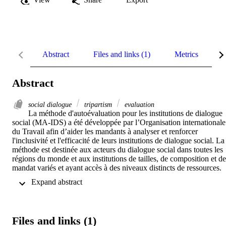
Abstract
Files and links (1)
Metrics
R
Abstract
social dialogue
tripartism
evaluation
La méthode d'autoévaluation pour les institutions de dialogue 
social (MA-IDS) a été développée par l’Organisation internationale 
du Travail afin d’aider les mandants à analyser et renforcer 
l'inclusivité et l'efficacité de leurs institutions de dialogue social. La 
méthode est destinée aux acteurs du dialogue social dans toutes les 
régions du monde et aux institutions de tailles, de composition et de 
mandat variés et ayant accès à des niveaux distincts de ressources. 
La méthode guide les utilisateurs à travers une série d'étapes, de la 
 Expand abstract 
prise de décision d’entreprendre l’autoévaluation, en passant par un 
processus d'évaluation de l'inclusivité et de l’efficacité de l'institutio
jusqu’au développement, la mise en œuvre et le suivi d'un plan 
d'action.
Files and links (1)