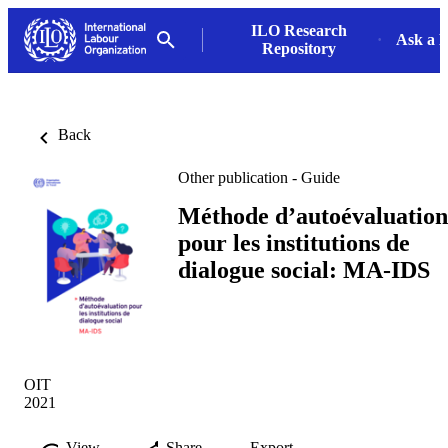
ILO Research
Ask a L
Repository
Back
Other publication - Guide
Méthode d’autoévaluation
pour les institutions de
dialogue social: MA-IDS
OIT
2021
View
Share
Export