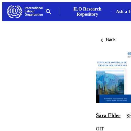
ILO Research
Ask a L
Repository
Back
Sara Elder
Sh
OIT