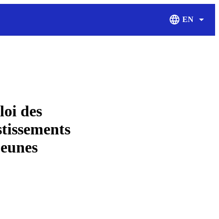
EN
Display Langu
loi des
stissements
jeunes