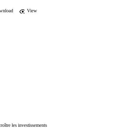
wnload
View
oître les investissements