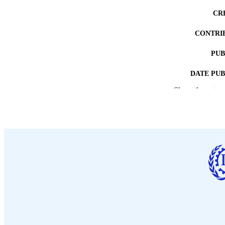
CR
CONTRI
PUB
DATE PU
Show the rest
NUMBER OF
LA
ASS
RECORD IDE
TABLE OF CO