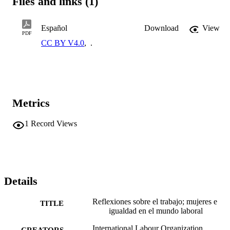
Files and links (1)
Español
Download
View
PDF
CC BY V4.0
,
.
Metrics
1
Record Views
Details
Reflexiones sobre el trabajo; mujeres e
TITLE
igualdad en el mundo laboral
International Labour Organization
CREATORS