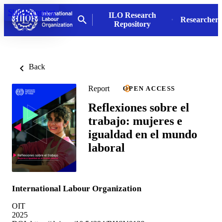
Skip to content
ILO Research
Researchers
Repository
Back
Report
OPEN ACCESS
Reflexiones sobre el
trabajo: mujeres e
igualdad en el mundo
laboral
International Labour Organization
OIT
2025