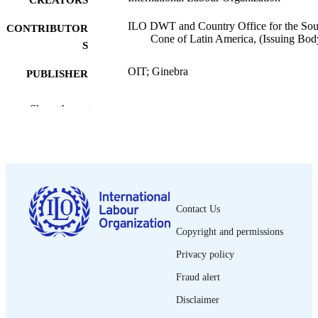
ILO DWT and Country Office for the Sou
CONTRIBUTOR
Cone of Latin America, (Issuing Bod
S
OIT; Ginebra
PUBLISHER
2025
DATE
Show the rest
PUBLISHED
44 p.
NUMBER OF
PAGES
9789220422755
ISBN
Contact Us
https://doi.org/10.54394/BHSV0129
DOI
Copyright and permissions
Spanish
LANGUAGE
Privacy policy
report
Fraud alert
ASSET TYPE
Disclaimer
995691972902676
RECORD