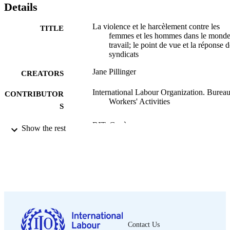
Details
La violence et le harcèlement contre les
TITLE
femmes et les hommes dans le mond
travail; le point de vue et la réponse 
syndicats
Jane Pillinger
CREATORS
International Labour Organization. Bureau
CONTRIBUTOR
Workers' Activities
S
BIT; Genève
PUBLISHER
Show the rest
2017
DATE
PUBLISHED
1re éd.
EDITION
xiv, 104 p.
NUMBER OF
PAGES
Contact Us