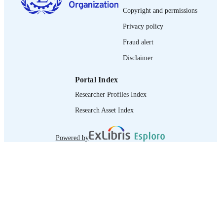
French
LANGUAGE
Copyright and permissions
report
ASSET TYPE
Privacy policy
995265388402676
Fraud alert
RECORD
IDENTIFIER
Disclaimer
Introduction -- Liberté syndicale et
TABLE OF
Portal Index
négociation collective -- La violence e
CONTENTS
harcèlement en tant qu’enjeux de sécu
Researcher Profiles Index
et santé au travail -- Le rôle de la
législation sur la violence dans le mo
Research Asset Index
du travail -- Thèmes et questions
spécifiques abordés dans les études d
cas -- Campagnes syndicales national
Powered by
et mondiales et sensibilisation à la
violence et au harcèlement -- Accords
cadres mondiaux -- Résumé des
principaux problèmes abordés dans l
études de cas et recommandations --
Conventions collectives concernant l
violence et le harcèlement au travail.