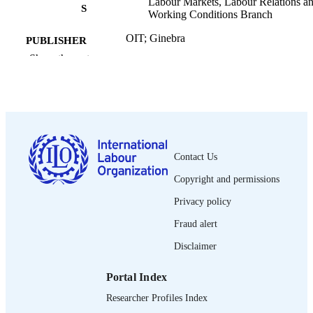
Labour Markets, Labour Relations a
S
Working Conditions Branch
OIT; Ginebra
PUBLISHER
Show the rest
2023
DATE
PUBLISHED
1a ed.
EDITION
iv, 50 p.
NUMBER OF
Contact Us
PAGES
Copyright and permissions
9789220381922; 9789220381939
ISBN
Privacy policy
Spanish
LANGUAGE
Fraud alert
report
ASSET TYPE
Disclaimer
995271998902676
RECORD
Portal Index
IDENTIFIER
Researcher Profiles Index
1. Introducción -- 2. Trabajo doméstico: ¿