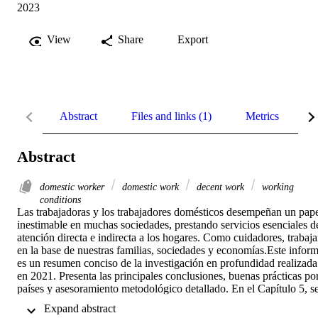
2023
View
Share
Export
Abstract
Files and links (1)
Metrics
R
Abstract
domestic worker
domestic work
decent work
working
conditions
Las trabajadoras y los trabajadores domésticos desempeñan un pape
inestimable en muchas sociedades, prestando servicios esenciales de
atención directa e indirecta a los hogares. Como cuidadores, trabaja
en la base de nuestras familias, sociedades y economías.Este inform
es un resumen conciso de la investigación en profundidad realizada 
en 2021. Presenta las principales conclusiones, buenas prácticas por
países y asesoramiento metodológico detallado. En el Capítulo 5, se
presenta una novedosa estrategia en 5 pasos que servirá de guía a lo
 Expand abstract 
responsables políticos, los empleadores y las organizaciones, 