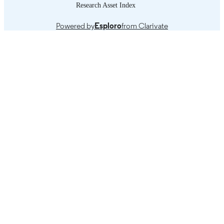
TABLE OF
Research Asset Index
es nuestra situación actual? -- 3. ¿Es
CONTENTS
posible lograr el trabajo decente para 
Powered by
Esploro
from Clarivate
trabajadoras y los trabajadores
domésticos en la actualidad? -- 4.
Formalización del trabajo doméstico -
El camino a seguir: cinco etapas hacia
trabajo decente.