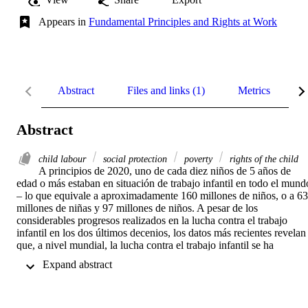
Appears in
Fundamental Principles and Rights at Work
Abstract
Files and links (1)
Metrics
R
Abstract
child labour
social protection
poverty
rights of the child
A principios de 2020, uno de cada diez niños de 5 años de 
edad o más estaban en situación de trabajo infantil en todo el mundo
– lo que equivale a aproximadamente 160 millones de niños, o a 63 
millones de niñas y 97 millones de niños. A pesar de los 
considerables progresos realizados en la lucha contra el trabajo 
infantil en los dos últimos decenios, los datos más recientes revelan 
que, a nivel mundial, la lucha contra el trabajo infantil se ha 
estancado desde 2016 (OIT y UNICEF 2021).Las estimaciones 
 Expand abstract 
mundiales muestran un progreso desigual entre las regiones en los 
últimos 20 años; así pues, las regiones de Asia y el Pacífico y de 
América Latina y el Caribe registran una reducción general 
constante del trabajo infantil, mientras que en África Subsahariana 