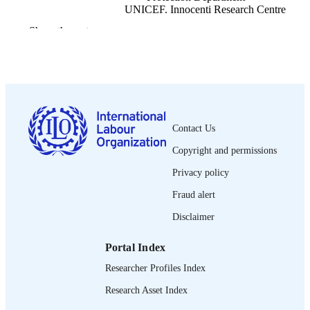
UNICEF. Innocenti Research Centre
Show the rest
OIT; Ginebra
PUBLISHER
2022
DATE
PUBLISHED
1a ed.
EDITION
Contact Us
65 p.
NUMBER OF
Copyright and permissions
PAGES
Privacy policy
9789220369609
ISBN
Fraud alert
Spanish
LANGUAGE
Disclaimer
report
ASSET TYPE
Portal Index
995264810802676
RECORD
Researcher Profiles Index
IDENTIFIER
Research Asset Index
Resumen ejecutivo -- 1. Tendencias del
TABLE OF