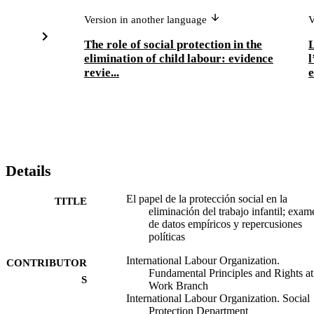
Version in another language
V
The role of social protection in the
L
elimination of child labour: evidence
l
revie...
e
Details
El papel de la protección social en la
TITLE
eliminación del trabajo infantil; exam
de datos empíricos y repercusiones
políticas
International Labour Organization.
CONTRIBUTOR
Fundamental Principles and Rights at
S
Work Branch
International Labour Organization. Social
Protection Department