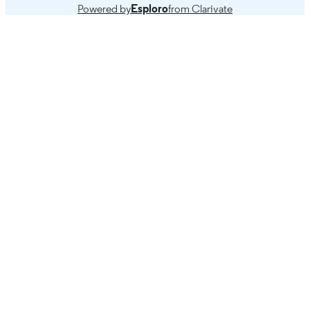
trabajo infantil y de la protección soci
Powered by
Esploro
from Clarivate
CONTENTS
- 2. La protección social como respue
de política al trabajo infantil: ¿Qué
indican los datos empíricos disponibl
-- 3. ¿Cuál es el siguiente paso en lo 
respecta a la protección social para
luchar contra el trabajo infantil?