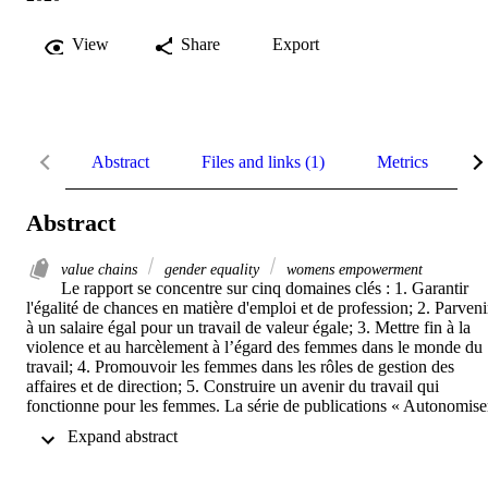
View
Share
Export
Abstract
Files and links (1)
Metrics
R
Abstract
value chains
gender equality
womens empowerment
Le rapport se concentre sur cinq domaines clés : 1. Garantir 
l'égalité de chances en matière d'emploi et de profession; 2. Parvenir
à un salaire égal pour un travail de valeur égale; 3. Mettre fin à la 
violence et au harcèlement à l’égard des femmes dans le monde du 
travail; 4. Promouvoir les femmes dans les rôles de gestion des 
affaires et de direction; 5. Construire un avenir du travail qui 
fonctionne pour les femmes. La série de publications « Autonomiser
les femmes au travail » passe en revue les pratiques illustratives en 
 Expand abstract 
matière d'égalité de genre au travail de la part des principales parties
prenantes du monde du travail. Ce rapport a été réalisée dans le 
cadre du projet de l'Union Européenne, d'ONU Femmes et de l'OIT