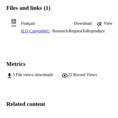
« Promouvoir une conduite responsable des entreprises dans les 
Files and links (1)
pays du G7 pour l’autonomisation économique des femmes au 
travail » (WE EMPOWER - G7).
Français
Download
View
PDF
ILO Copyright©
,
Research:RequestToReproduce
Metrics
5
File views/ downloads
22
Record Views
Related content