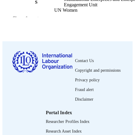
S
Engagement Unit
UN Women
Show the rest
OIT; Genève
PUBLISHER
2020
DATE
PUBLISHED
1e éd.
EDITION
Contact Us
ix, 99 p.
NUMBER OF
Copyright and permissions
PAGES
Privacy policy
9789220340165
ISBN
Fraud alert
French
LANGUAGE
Disclaimer
report
ASSET TYPE
Portal Index
995264808302676
RECORD
Researcher Profiles Index
IDENTIFIER
Research Asset Index