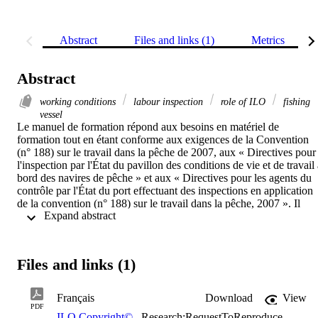
Abstract
Files and links (1)
Metrics
Abstract
working conditions
labour inspection
role of ILO
fishing
vessel
Le manuel de formation répond aux besoins en matériel de 
formation tout en étant conforme aux exigences de la Convention 
(n° 188) sur le travail dans la pêche de 2007, aux « Directives pour 
l'inspection par l'État du pavillon des conditions de vie et de travail 
bord des navires de pêche » et aux « Directives pour les agents du 
contrôle par l'État du port effectuant des inspections en application 
de la convention (n° 188) sur le travail dans la pêche, 2007 ». Il 
 Expand abstract 
s'appuie en outre sur la richesse des expériences pratiques en matièr
d'inspection du travail dans le secteur de la pêche acquises ces 
dernières années grâce aux mandants et aux projets de l'OIT. En 
particulier, le manuel cherche à promouvoir la coopération et la 
Files and links (1)
coordination entre les nombreuses autorités qui peuvent avoir un 
rôle dans l'inspection des conditions de vie et de travail sur les 
navires de pêche, dans le but d'assurer un travail décent à tous les 
Français
Download
View
pêcheurs.
PDF
ILO Copyright©
,
Research:RequestToReproduce