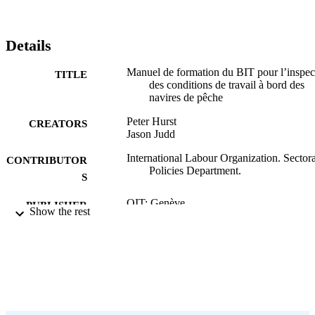
Details
Manuel de formation du BIT pour l’inspec
TITLE
des conditions de travail à bord des
navires de pêche
Peter Hurst
CREATORS
Jason Judd
International Labour Organization. Sectora
CONTRIBUTOR
Policies Department.
S
OIT; Genève
PUBLISHER
Show the rest
2020
DATE
PUBLISHED
1re éd.
EDITION
viii, 198 p.
NUMBER OF