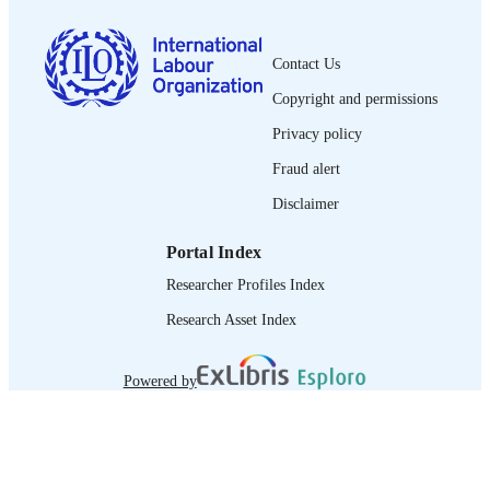
PAGES
9789220361337
ISBN
Contact Us
French
Copyright and permissions
LANGUAGE
Privacy policy
trainers manual
ASSET TYPE
Fraud alert
995219445702676
RECORD
Disclaimer
IDENTIFIER
Portal Index
1. Introduction et objectifs -- 2. Vue
TABLE OF
d’ensemble -- 3. Programme de
Researcher Profiles Index
CONTENTS
planification destiné à l’encadrement -
Programme de formation destiné aux
Research Asset Index
inspecteurs de terrain -- 5. L’inspecti
portant sur les violations des Principe
droits fondamentauxau travail de l’OI
Powered by
6. Exercice de cartographie précédant
formation: cartographie du droit du
travail et des conditions de vie et de
travail à bord des navires de pêche, et
des systèmes d’inspection de l’État --