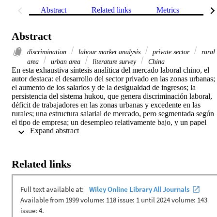
Abstract
Related links
Metrics
Rel
Abstract
discrimination
labour market analysis
private sector
rural
area
urban area
literature survey
China
En esta exhaustiva síntesis analítica del mercado laboral chino, el 
autor destaca: el desarrollo del sector privado en las zonas urbanas; 
el aumento de los salarios y de la desigualdad de ingresos; la 
persistencia del sistema hukou, que genera discriminación laboral, 
déficit de trabajadores en las zonas urbanas y excedente en las 
rurales; una estructura salarial de mercado, pero segmentada según 
el tipo de empresa; un desempleo relativamente bajo, y un papel 
 Expand abstract 
relativamente débil de instituciones laborales tradicionales como el 
salario mínimo y los sindicatos. El artículo pretende contribuir a la 
elaboración de modelos teóricos más adaptados a China con miras a
análisis de políticas más sólidos.
Related links