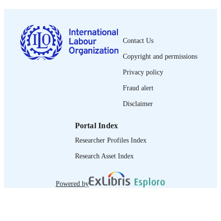
0378-5548
ISSN
https://doi.org/10.1111/ILRS.12056
DOI
Contact Us
Spanish
LANGUAGE
Copyright and permissions
journal article
ASSET TYPE
Privacy policy
Fraud alert
995219547502676
RECORD
IDENTIFIER
Disclaimer
Portal Index
Researcher Profiles Index
Research Asset Index
Powered by