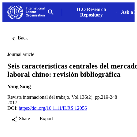
ILO Research
Ask a L
Repository
Back
Journal article
Seis características centrales del mercad
laboral chino: revisión bibliográfica
Yang Song
Revista internacional del trabajo, Vol.136(2), pp.219-248
2017
DOI:
https://doi.org/10.1111/ILRS.12056
Share
Export