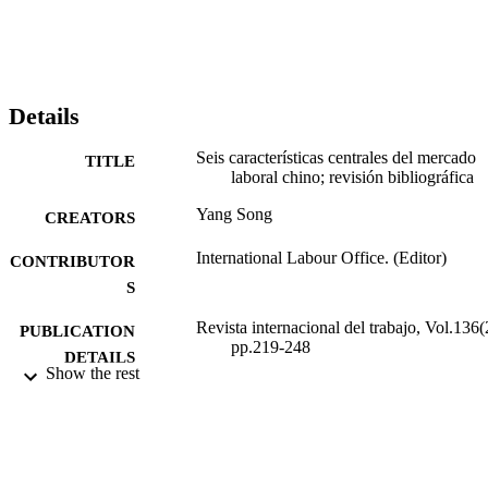
Details
Seis características centrales del mercado
TITLE
laboral chino; revisión bibliográfica
Yang Song
CREATORS
International Labour Office. (Editor)
CONTRIBUTOR
S
Revista internacional del trabajo, Vol.136(
PUBLICATION
pp.219-248
DETAILS
Show the rest
Wiley-Blackwell; Oxford
PUBLISHER
2017
DATE
PUBLISHED