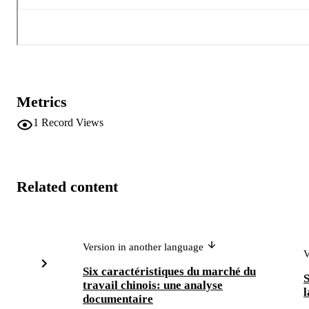
Metrics
1
Record Views
Related content
Version in another language
V
Six caractéristiques du marché du
S
travail chinois: une analyse
l
documentaire