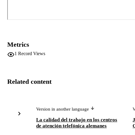
Metrics
1
Record Views
Related content
Version in another language
V
La calidad del trabajo en los centros
J
de atención telefónica alemanes