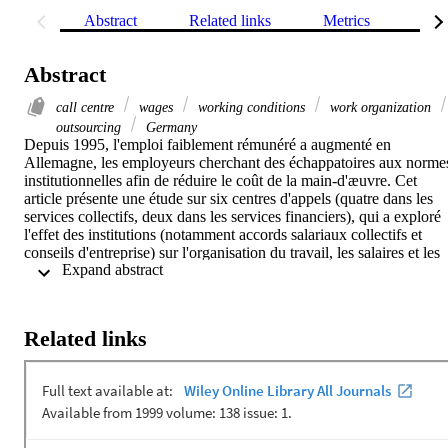
Abstract
Related links
Metrics
Rel
Abstract
call centre
wages
working conditions
work organization
outsourcing
Germany
Depuis 1995, l'emploi faiblement rémunéré a augmenté en 
Allemagne, les employeurs cherchant des échappatoires aux normes
institutionnelles afin de réduire le coût de la main‐d'æuvre. Cet 
article présente une étude sur six centres d'appels (quatre dans les 
services collectifs, deux dans les services financiers), qui a exploré 
l'effet des institutions (notamment accords salariaux collectifs et 
conseils d'entreprise) sur l'organisation du travail, les salaires et les 
 Expand abstract 
conditions de travail dans les centres d'appels internes aux 
entreprises, et chez les fournisseurs de services externes. Il explique 
pourquoi les écarts salariaux sont importants, et traite des 
répercussions de l'externalisation sur les salaires.
Related links