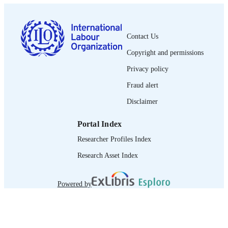
0378-5599
ISSN
https://doi.org/10.1111/J.1564-
DOI
9121.2009.00070.X
Contact Us
French
Copyright and permissions
LANGUAGE
Privacy policy
journal article
ASSET TYPE
Fraud alert
995218903002676
RECORD
Disclaimer
IDENTIFIER
Portal Index
Researcher Profiles Index
Research Asset Index
Powered by