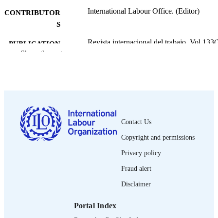
International Labour Office. (Editor)
CONTRIBUTOR
S
Revista internacional del trabajo, Vol.133(
PUBLICATION
pp.463-476
Show the rest
DETAILS
Wiley-Blackwell; Oxford
PUBLISHER
2014
DATE
PUBLISHED
Contact Us
0378-5548
ISSN
Copyright and permissions
https://doi.org/10.1111/J.1564-
DOI
9148.2014.00215.X
Privacy policy
Fraud alert
Spanish
LANGUAGE
Disclaimer
journal article
ASSET TYPE
Portal Index
995219151402676
RECORD