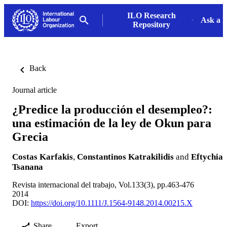
ILO Research
Ask a L
Repository
Back
Journal article
¿Predice la producción el desempleo?:
una estimación de la ley de Okun para
Grecia
Costas Karfakis
,
Constantinos Katrakilidis
and
Eftychia
Tsanana
Revista internacional del trabajo, Vol.133(3), pp.463-476
2014
DOI:
https://doi.org/10.1111/J.1564-9148.2014.00215.X
Share
Export