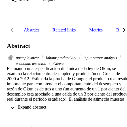
Abstract
Related links
Metrics
Relat
Abstract
unemployment
labour productivity
input output analysis
economic recession
Greece
Estimando una especificación dinámica de la ley de Okun, se 
examina la relación entre desempleo y producción en Grecia de 
2000 a 2012. Estimada la prueba de Granger, el producto real result
importante para comprender el comportamiento del desempleo y la 
razón de Okun es de tres a uno (un aumento de un 1 por ciento del 
desempleo está asociado a una caída de un 3 por ciento del producto
real durante el periodo estudiado). El análisis de asimetría muestra 
que la respuesta del desempleo al producto real es más fuerte 
 Expand abstract 
durante las contracciones que durante las expansiones de la 
actividad económica.