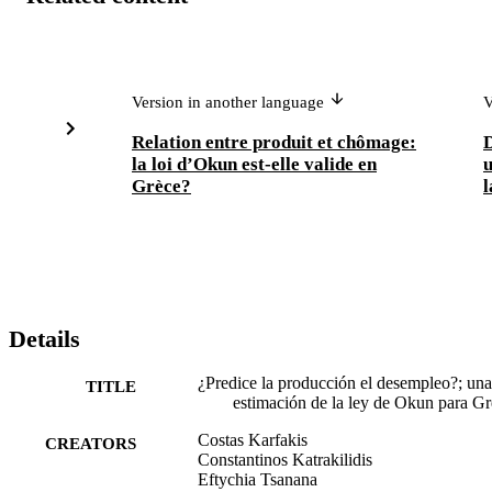
Version in another language
V
Relation entre produit et chômage:
D
la loi d’Okun est-elle valide en
u
Grèce?
l
Details
¿Predice la producción el desempleo?; una
TITLE
estimación de la ley de Okun para Gr
Costas Karfakis
CREATORS
Constantinos Katrakilidis
Eftychia Tsanana