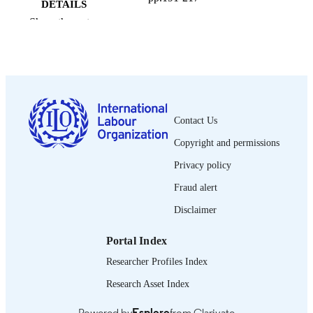
DETAILS
Show the rest
Wiley-Blackwell; Oxford
PUBLISHER
2018
DATE
PUBLISHED
0378-5599
ISSN
Contact Us
https://doi.org/10.1111/ilrf.12086
DOI
Copyright and permissions
French
LANGUAGE
Privacy policy
journal article
Fraud alert
ASSET TYPE
Disclaimer
995218899302676
RECORD
IDENTIFIER
Portal Index
Researcher Profiles Index
Research Asset Index
Powered by
Esploro
from Clarivate