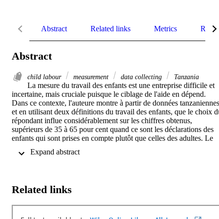
Abstract
Related links
Metrics
Relat
Abstract
child labour
measurement
data collecting
Tanzania
La mesure du travail des enfants est une entreprise difficile et 
incertaine, mais cruciale puisque le ciblage de l'aide en dépend. 
Dans ce contexte, l'auteure montre à partir de données tanzaniennes,
et en utilisant deux définitions du travail des enfants, que le choix d
répondant influe considérablement sur les chiffres obtenus, 
supérieurs de 35 à 65 pour cent quand ce sont les déclarations des 
enfants qui sont prises en compte plutôt que celles des adultes. Le 
biais touche 14 à 31 pour cent de l'échantillon. L'écart diminue avec
 Expand abstract 
l'âge de l'enfant et se creuse lorsque le répondant adulte est hostile 
au travail des enfants.
Related links