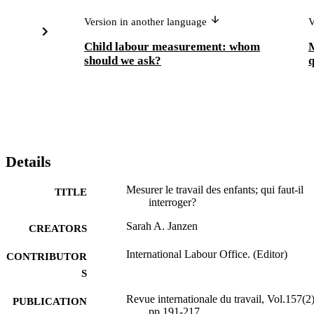
Version in another language
V
Child labour measurement: whom
M
should we ask?
Details
Mesurer le travail des enfants; qui faut-il
TITLE
interroger?
Sarah A. Janzen
CREATORS
International Labour Office. (Editor)
CONTRIBUTOR
S
Revue internationale du travail, Vol.157(2)
PUBLICATION
pp.191-217