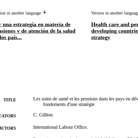
ion in another language
Version in another langua
 una estrategia en materia de
Health care and pen
siones y de atención de la salud
developing countries
los país...
strategy
Les soins de santé et les pensions dans les pays en dé
TITLE
fondements d'une stratégie
C. Gillion
EATORS
International Labour Office.
BUTORS