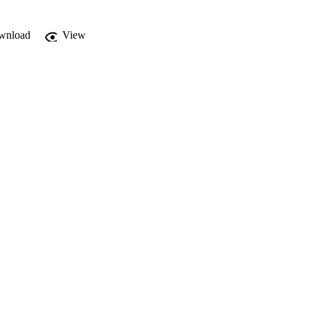
wnload
View