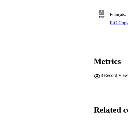
Français.
PDF
ILO Copy
Metrics
8
Record View
Related c