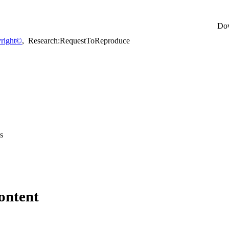
Do
right©
,
Research:RequestToReproduce
s
ontent