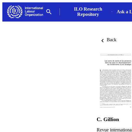
ILO Research
Ask a L
Repository
Back
C. Gillion
Revue internationa