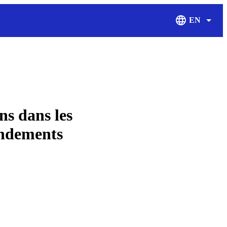
EN
Display Langu
ons dans les
ondements