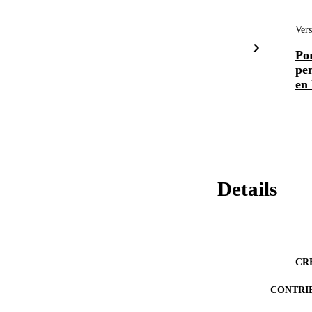
Vers
Por
pen
en 
Details
CR
CONTRI