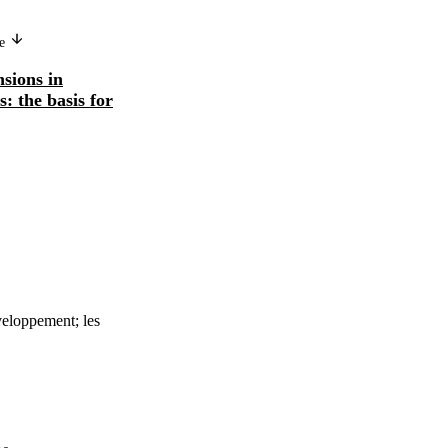
ge
Version in another language
sions in
Por una estrategia en materia de
: the basis for
pensiones y de atención de la salud
en los país...
veloppement; les