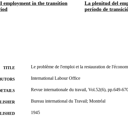
l employment in the transition
La plenitud del emp
riod
período de transici
Le problème de l'emploi et la restauration de l'économ
TITLE
International Labour Office
BUTORS
Revue internationale du travail, Vol.52(6), pp.649-67
DETAILS
Bureau international du Travail; Montréal
LISHER
1945
BLISHED
0378-5599
ISSN