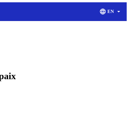
EN
Display Langu
paix