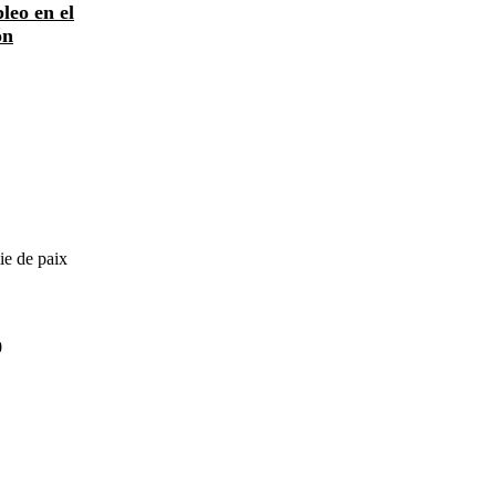
leo en el
ón
ie de paix
0