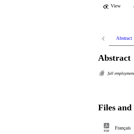
View
Abstract
Abstract
full employmen
Files and 
Français
PDF