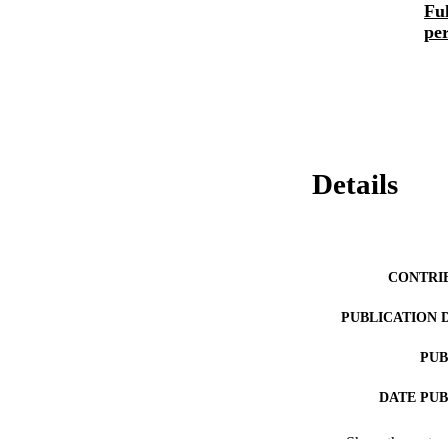
Ful
pe
Details
CONTRI
PUBLICATION 
PUB
DATE PU
Show the rest