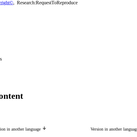
right©
,
Research:RequestToReproduce
s
ontent
ion in another language
Version in another langua