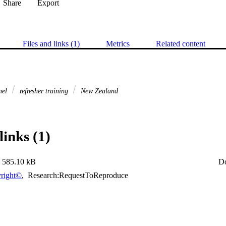
Share
Export
Files and links (1)
Metrics
Related content
nnel
refresher training
New Zealand
links (1)
585.10 kB
D
right©
,
Research:RequestToReproduce