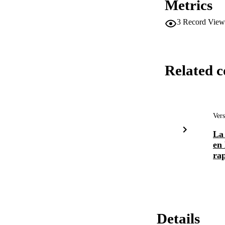
Metrics
3
Record View
Related c
Vers
La 
en
rap
Details