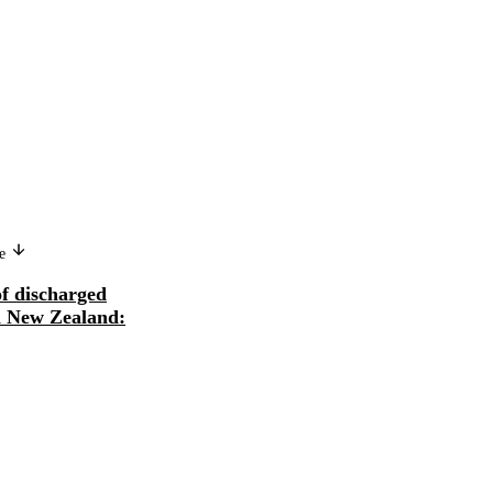
ge
of discharged
in New Zealand: