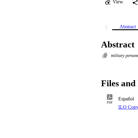
View
Abstract
Abstract
military perso
Files and 
Español
PDF
ILO Copy