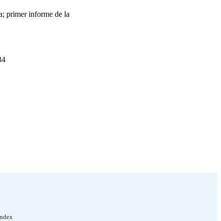
a; primer informe de la
34
Index