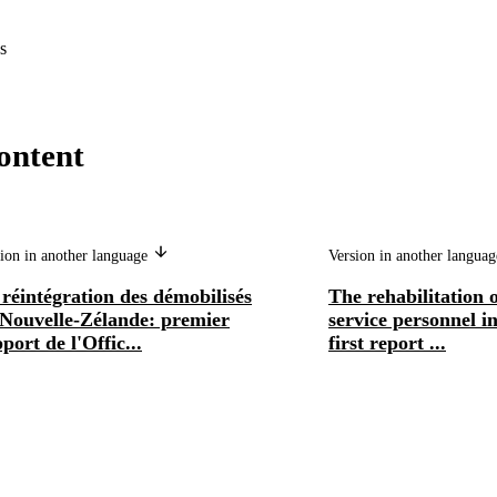
s
ontent
ion in another language
Version in another langua
réintégration des démobilisés
The rehabilitation 
 Nouvelle-Zélande: premier
service personnel 
port de l'Offic...
first report ...