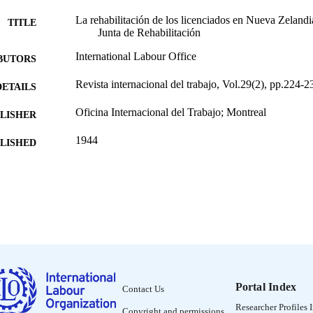
La rehabilitación de los licenciados en Nueva Zelandi
TITLE
Junta de Rehabilitación
International Labour Office
BUTORS
Revista internacional del trabajo, Vol.29(2), pp.224-2
DETAILS
Oficina Internacional del Trabajo; Montreal
LISHER
1944
BLISHED
0378-5548
ISSN
Spanish
NGUAGE
journal article
ET TYPE
995318844202676
NTIFIER
Portal Index
Contact Us
Researcher Profiles 
Copyright and permissions