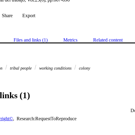
Share
Export
Files and links (1)
Metrics
Related content
on
tribal people
working conditions
colony
links (1)
D
right©
,
Research:RequestToReproduce