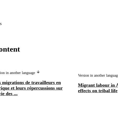
s
ontent
ion in another language
Version in another langua
 migrations de travailleurs en
Migrant labour in A
ique et leurs répercussions sur
effects on tribal life
vie des ...