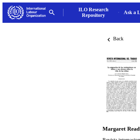
ILO Research
Ask a L
Repository
Back
Margaret Read
Revista internacion