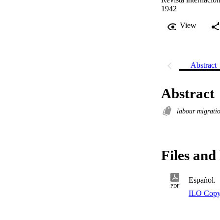
1942
View
Abstract
Abstract
labour migrati
Files and 
Español.
PDF
ILO Copy