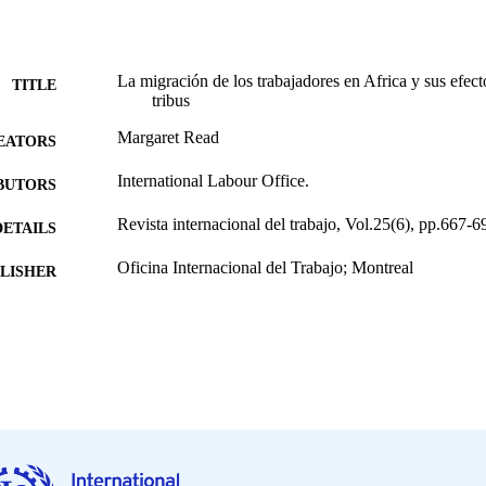
La migración de los trabajadores en Africa y sus efect
TITLE
tribus
Margaret Read
EATORS
International Labour Office.
BUTORS
Revista internacional del trabajo, Vol.25(6), pp.667-6
DETAILS
Oficina Internacional del Trabajo; Montreal
LISHER
1942
BLISHED
0378-5548
ISSN
Spanish
NGUAGE
journal article
ET TYPE
995218609502676