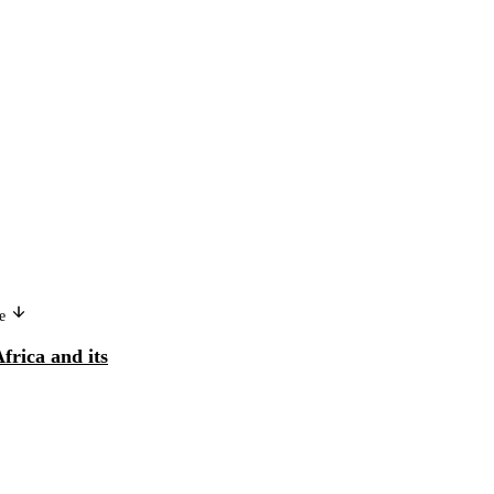
Version in another language
ge
Les migrations de travailleurs en
frica and its
Afrique et leurs répercussions sur
la vie des ...