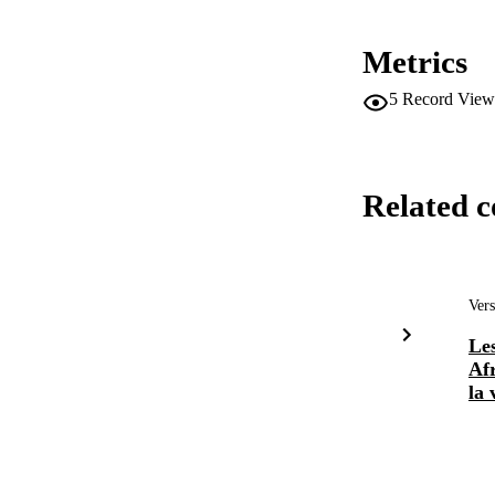
Metrics
5
Record View
Related c
Vers
Les
Afr
la 