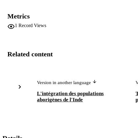
Metrics
1
Record Views
Related content
Version in another language
V
L'intégration des populations
T
aborigènes de l'Inde
p