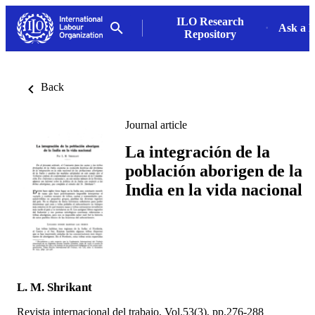
ILO Research
Ask a L
Repository
Back
Journal article
La integración de la
población aborigen de la
India en la vida nacional
L. M. Shrikant
Revista internacional del trabajo, Vol.53(3), pp.276-288