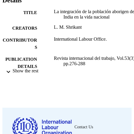
Details
La integración de la población aborigen de
TITLE
India en la vida nacional
L. M. Shrikant
CREATORS
International Labour Office.
CONTRIBUTOR
S
Revista internacional del trabajo, Vol.53(3)
PUBLICATION
pp.276-288
DETAILS
Show the rest
Oficina Internacional del Trabajo; Ginebra
PUBLISHER
1956
DATE
PUBLISHED
0378-5548
ISSN
Spanish
LANGUAGE
Contact Us
journal article
ASSET TYPE