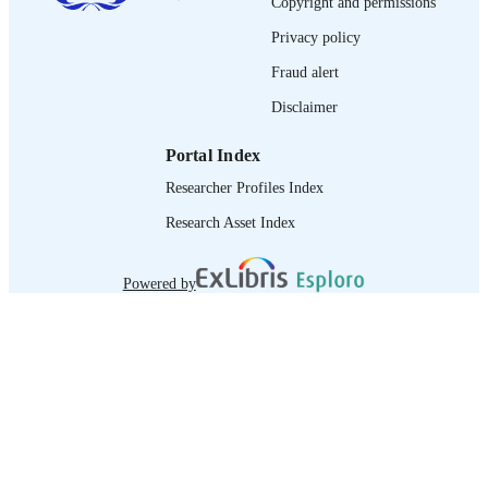
Copyright and permissions
journal article
ASSET TYPE
Privacy policy
995218834102676
RECORD
Fraud alert
IDENTIFIER
Disclaimer
Portal Index
Researcher Profiles Index
Research Asset Index
Powered by