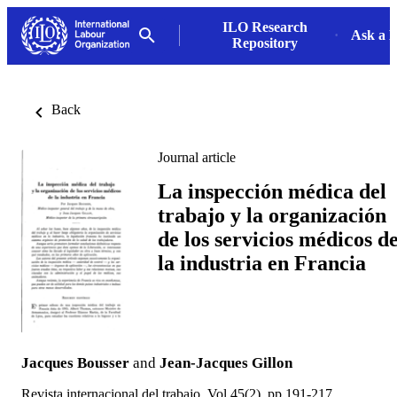
ILO Research
Ask a L
Repository
Back
Journal article
La inspección médica del
trabajo y la organización
de los servicios médicos d
la industria en Francia
Jacques Bousser
and
Jean-Jacques Gillon
Revista internacional del trabajo, Vol.45(2), pp.191-217