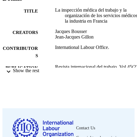
La inspección médica del trabajo y la
TITLE
organización de los servicios médico
la industria en Francia
Jacques Bousser
CREATORS
Jean-Jacques Gillon
International Labour Office.
CONTRIBUTOR
S
Revista internacional del trabajo, Vol.45(2)
PUBLICATION
Show the rest
pp.191-217
DETAILS
Oficina Internacional del Trabajo; Ginebra
PUBLISHER
1952
DATE
PUBLISHED
0378-5548
ISSN
Contact Us
Spanish
LANGUAGE