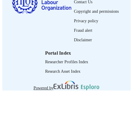
Spanish
Contact Us
LANGUAGE
Copyright and permissions
journal article
ASSET TYPE
Privacy policy
995274733102676
RECORD
Fraud alert
IDENTIFIER
Disclaimer
Portal Index
Researcher Profiles Index
Research Asset Index
Powered by