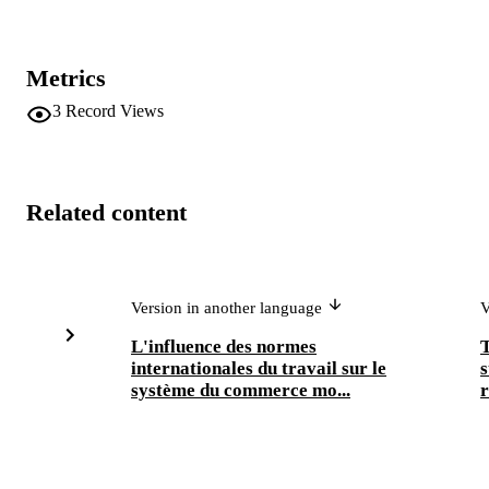
Metrics
3
Record Views
Related content
Version in another language
V
L'influence des normes
T
internationales du travail sur le
s
système du commerce mo...
r