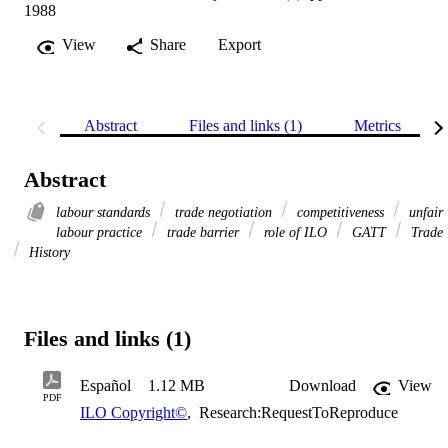
1988
View
Share
Export
Abstract
Files and links (1)
Metrics
Abstract
labour standards
trade negotiation
competitiveness
unfair
labour practice
trade barrier
role of ILO
GATT
Trade
History
Files and links (1)
Español
1.12 MB
Download
View
PDF
ILO Copyright©
,
Research:RequestToReproduce