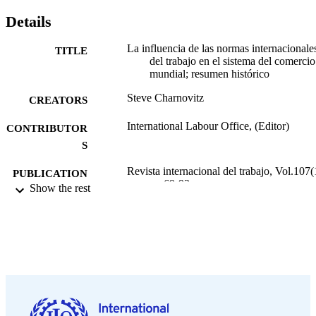
Details
La influencia de las normas internacionale
TITLE
del trabajo en el sistema del comercio
mundial; resumen histórico
Steve Charnovitz
CREATORS
International Labour Office, (Editor)
CONTRIBUTOR
S
Revista internacional del trabajo, Vol.107(
PUBLICATION
pp.69-93
Show the rest
DETAILS
Oficina Internacional del Trabajo; Ginebra
PUBLISHER
1988
DATE
PUBLISHED
0378-5548
ISSN