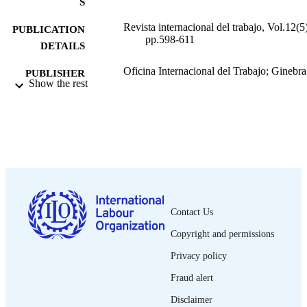
S
Revista internacional del trabajo, Vol.12(5)
PUBLICATION
pp.598-611
DETAILS
Oficina Internacional del Trabajo; Ginebra
PUBLISHER
Show the rest
1935
DATE
PUBLISHED
0378-5548
ISSN
Spanish
LANGUAGE
journal article
ASSET TYPE
Contact Us
995319349002676
RECORD
Copyright and permissions
IDENTIFIER
Privacy policy
Fraud alert
Disclaimer