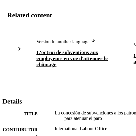
Related content
Version in another language
V
L'octroi de subventions aux
G
employeurs en vue d'atténuer le
a
chômage
Details
La concesión de subvenciones a los patro
TITLE
para atenuar el paro
International Labour Office
CONTRIBUTOR