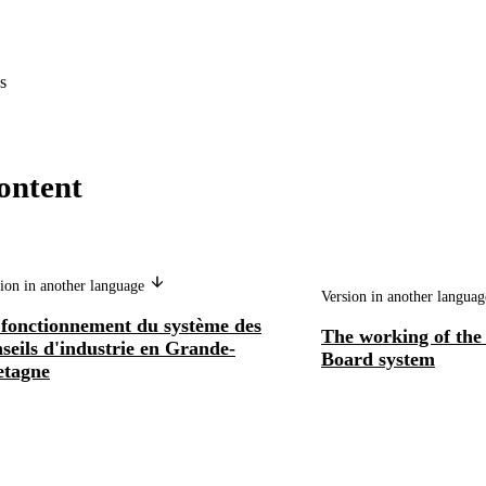
s
ontent
ion in another language
Version in another langua
 fonctionnement du système des
The working of the
seils d'industrie en Grande-
Board system
etagne