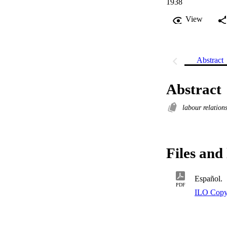
1938
View
Abstract
Abstract
labour relation
Files and 
Español.
PDF
ILO Copy