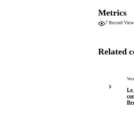
Metrics
7
Record View
Related c
Vers
Le
con
Br