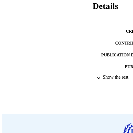
Details
CR
CONTRI
PUBLICATION 
PUB
Show the rest
DATE PU
LA
ASS
RECORD IDE