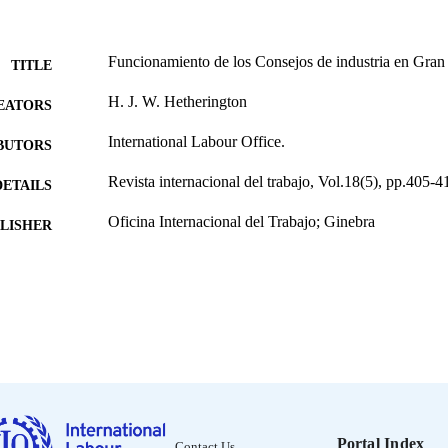
Funcionamiento de los Consejos de industria en Gran
TITLE
H. J. W. Hetherington
EATORS
International Labour Office.
BUTORS
Revista internacional del trabajo, Vol.18(5), pp.405-4
DETAILS
Oficina Internacional del Trabajo; Ginebra
LISHER
1938
BLISHED
0378-5548
ISSN
Spanish
NGUAGE
journal article
ET TYPE
995219264802676
NTIFIER
Portal Index
Contact Us