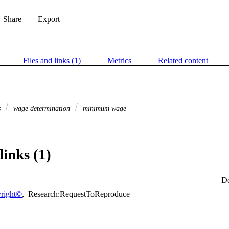
Share
Export
Files and links (1)
Metrics
Related content
s
wage determination
minimum wage
links (1)
D
right©
,
Research:RequestToReproduce