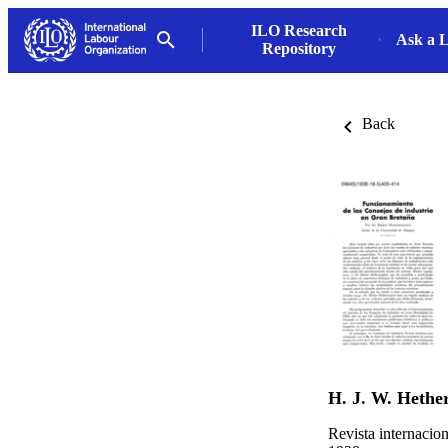
ILO Research
Ask a L
Repository
Back
H. J. W. Hethe
Revista internacion