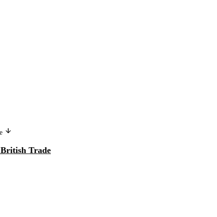
Version in another language
ge
Le fonctionnement du système des
 British Trade
conseils d'industrie en Grande-
Bretagne