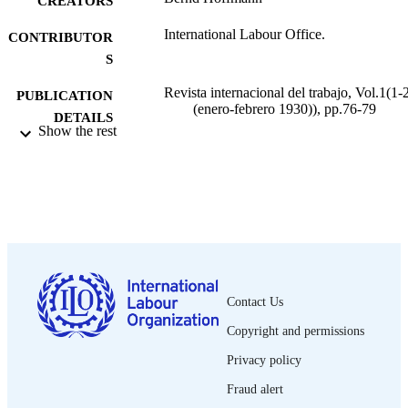
CREATORS
International Labour Office.
CONTRIBUTOR
S
Revista internacional del trabajo, Vol.1(1-
PUBLICATION
(enero-febrero 1930)), pp.76-79
DETAILS
Show the rest
Oficina Internacional del Trabajo; Ginebra
PUBLISHER
1930
DATE
PUBLISHED
0378-5548
ISSN
Spanish
LANGUAGE
Contact Us
journal article
ASSET TYPE
Copyright and permissions
995219576602676
RECORD
Privacy policy
IDENTIFIER
Fraud alert