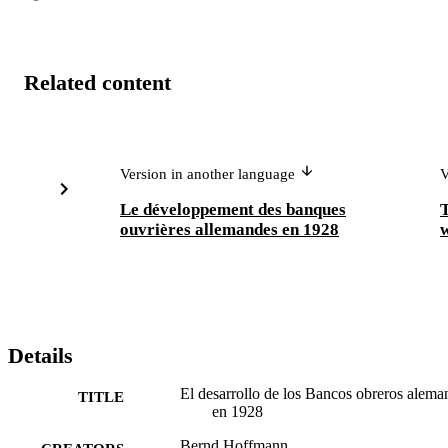
Related content
Version in another language
V
Le développement des banques
ouvrières allemandes en 1928
w
Details
El desarrollo de los Bancos obreros alema
TITLE
en 1928
Bernd Hoffmann