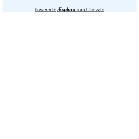
Powered by
Esploro
from Clarivate