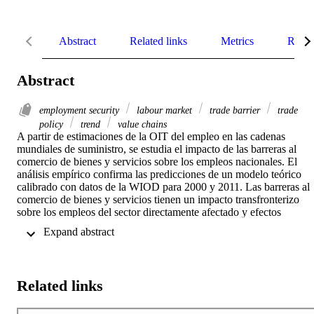
Abstract
Related links
Metrics
Relat
Abstract
employment security
labour market
trade barrier
trade
policy
trend
value chains
A partir de estimaciones de la OIT del empleo en las cadenas 
mundiales de suministro, se estudia el impacto de las barreras al 
comercio de bienes y servicios sobre los empleos nacionales. El 
análisis empírico confirma las predicciones de un modelo teórico 
calibrado con datos de la WIOD para 2000 y 2011. Las barreras al 
comercio de bienes y servicios tienen un impacto transfronterizo 
sobre los empleos del sector directamente afectado y efectos 
indirectos sobre otros sectores que aumentan con el tiempo. La 
 Expand abstract 
creciente interconexión entre países y sectores en las cadenas 
mundiales de suministro implica que las políticas comerciales 
pueden tener importantes efectos sobre los mercados de trabajo de 
otros países.
Related links