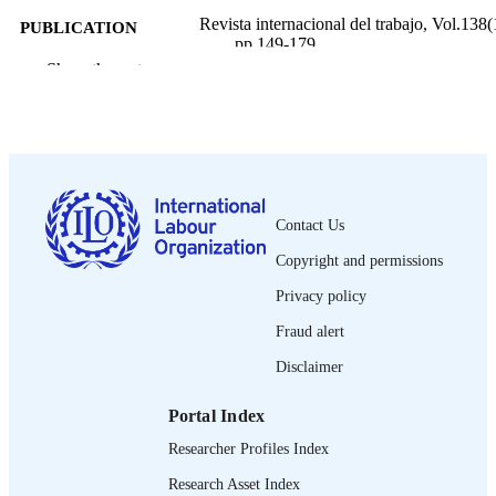
Revista internacional del trabajo, Vol.138(
PUBLICATION
pp.149-179
DETAILS
Show the rest
Wiley-Blackwell; Oxford
PUBLISHER
2019
DATE
PUBLISHED
0378-5548
ISSN
Contact Us
https://doi.org/10.1111/ILRS.12115
DOI
Copyright and permissions
Privacy policy
Spanish
LANGUAGE
Fraud alert
journal article
ASSET TYPE
Disclaimer
995218965302676
RECORD
Portal Index
IDENTIFIER
Researcher Profiles Index
Research Asset Index