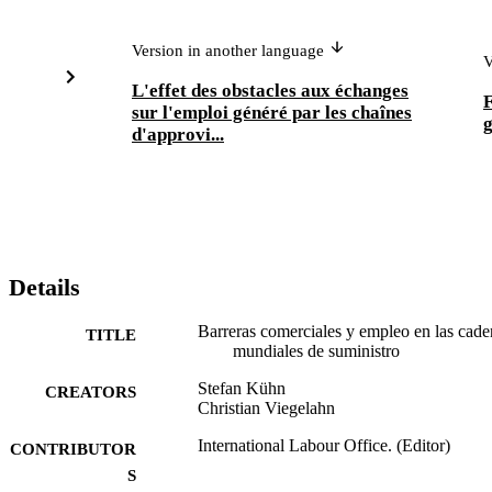
Version in another language
V
L'effet des obstacles aux échanges
F
sur l'emploi généré par les chaînes
g
d'approvi...
Details
Barreras comerciales y empleo en las cade
TITLE
mundiales de suministro
Stefan Kühn
CREATORS
Christian Viegelahn
International Labour Office. (Editor)
CONTRIBUTOR
S