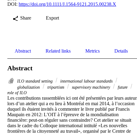
DOI:
https://doi.org/10.1111/J.1564-9121.2015.00238.X
Share
Export
Abstract
Related links
Metrics
Details
Abstract
ILO standard setting
international labour standards
globalization
tripartism
supervisory machinery
future
role of ILO
Les contributions rassemblées ici ont été présentées par leurs auteurs
lors d’un atelier qui a eu lieu à Montréal en mai 2014, à l’occasion 
duquel ils étaient invités à commenter le livre publié par Francis 
Maupain en 2012: L’OIT à l’épreuve de la mondialisation 
financière: peut-on réguler sans contraindre? Cet atelier se situait 
dans le cadre du Colloque international intitulé «Les nouvelles 
frontières de la citoyenneté au travail», organisé par le Centre de 
recherche interuniversitaire sur la mondialisation et le travail 