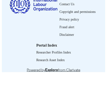
DATE
Contact Us
PUBLISHED
Copyright and permissions
0378-5599
ISSN
Privacy policy
https://doi.org/10.1111/J.1564-
DOI
Fraud alert
9121.2015.00238.X
Disclaimer
French
LANGUAGE
Portal Index
journal article
ASSET TYPE
Researcher Profiles Index
995319203902676
RECORD
Research Asset Index
IDENTIFIER
Powered by
Esploro
from Clarivate