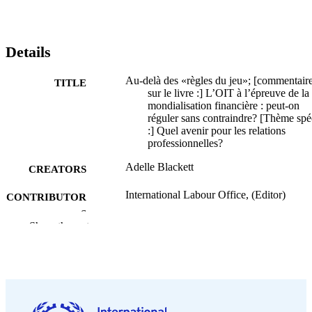
Details
Au-delà des «règles du jeu»; [commentair
TITLE
sur le livre :] L’OIT à l’épreuve de la
mondialisation financière : peut-on
réguler sans contraindre? [Thème spé
:] Quel avenir pour les relations
professionnelles?
Adelle Blackett
CREATORS
International Labour Office, (Editor)
CONTRIBUTOR
S
Show the rest
Revue internationale du travail, Vol.154(1)
PUBLICATION
pp.83-88
DETAILS
Wiley-Blackwell; Oxford
PUBLISHER
2015