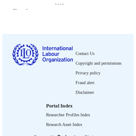
2008
DATE
Show the rest
PUBLISHED
1re éd.
EDITION
i, 20 p.
NUMBER OF
PAGES
Contact Us
9789222177991
ISBN
Copyright and permissions
French
LANGUAGE
Privacy policy
guide
ASSET TYPE
Fraud alert
Disclaimer
995328483802676
RECORD
IDENTIFIER
Portal Index
Researcher Profiles Index
Research Asset Index