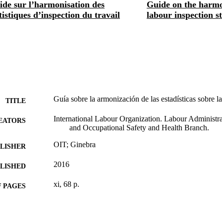
ide sur l’harmonisation des
Guide on the harmo
tistiques d’inspection du travail
labour inspection st
Guía sobre la armonización de las estadísticas sobre l
TITLE
International Labour Organization. Labour Administra
EATORS
and Occupational Safety and Health Branch.
OIT; Ginebra
LISHER
2016
BLISHED
xi, 68 p.
 PAGES
9789223309251
ISBN