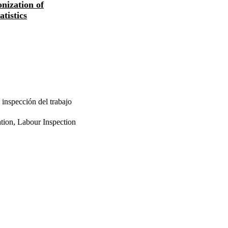
nization of
atistics
a inspección del trabajo
tion, Labour Inspection