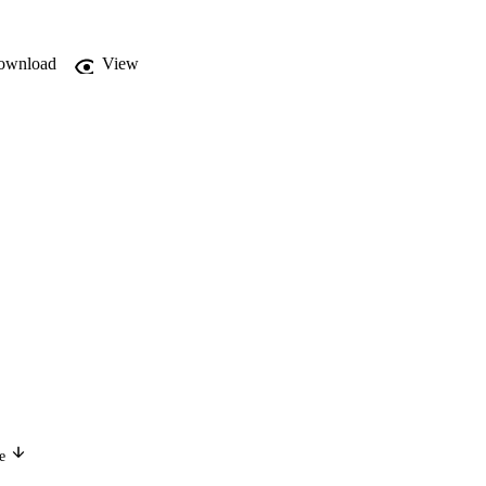
 consistencia de las 
9 sobre Inspección de 
ownload
View
ge