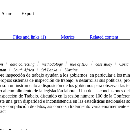
Share
Export
Files and links (1)
Metrics
Related content
ion
data collecting
methodology
role of ILO
case study
Costa
man
South Africa
Sri Lanka
Ukraine
bre inspección de trabajo ayudan a los gobiernos, en particular a los minis
ropios sistemas de inspección de trabajo, a desarrollar sus políticas, pro
n son un instrumento a disposición de los gobiernos para observar las t
o al cumplimiento de la legislación laboral. Una de las conclusiones del
nspección de Trabajo, discutido en la sesión número 100 de la Conferenc
ste una gran disparidad e inconsistencia en las estadísticas nacionales s
a y compilación de datos, así como su tratamiento varía enormemente ent
 Expand abstract 
 razones, a los diferentes recursos económicos disponibles, pero también 
efiniciones empleadas y a los sistemas de recogida de datos. Existe una 
as estadísticas nacionales sobre inspección de trabajo. Dicho informe ab
en particular por el uso de una terminología y unas definiciones unifor