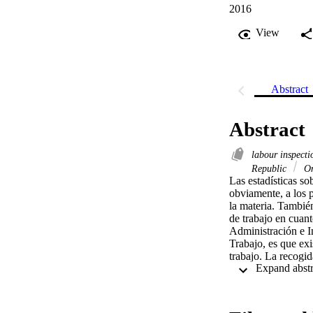
2016
View
Abstract
Abstract
labour inspect
Republic
O
Las estadísticas so
obviamente, a los p
la materia. Tambié
de trabajo en cuant
Administración e I
Trabajo, es que exi
trabajo. La recogid
debido, entre otras
terminología, las d
inconsistencia en l
metodología común, 