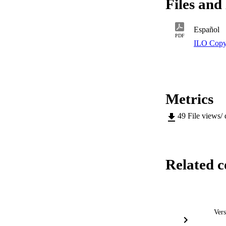
Files and 
avanzar en el objet
estadísticas remit
Trabajo.
Español
PDF
ILO Copy
Metrics
49
File views/
Related c
Vers