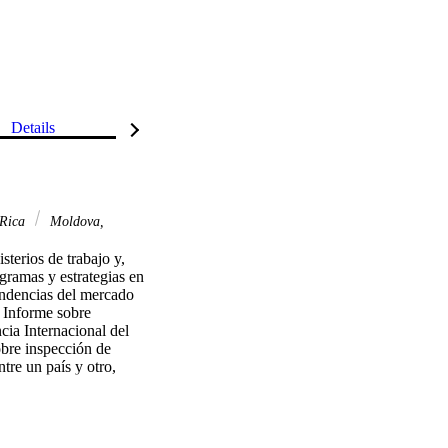
Details
 Rica
Moldova,
terios de trabajo y, 
gramas y estrategias en 
endencias del mercado 
 Informe sobre 
ia Internacional del 
obre inspección de 
re un país y otro, 
a diferencias en la 
gran disparidad e 
oga por el uso de una 
mes. Ello contribuirá a 