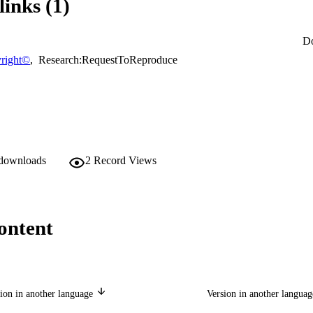
links (1)
ivo de armonizar las estadísticas laborales con el fin último de mejorar la
idas por los Estados miembros en cumplimiento de los Convenios 81 y 12
D
right©
,
Research:RequestToReproduce
 downloads
2
Record Views
ontent
ion in another language
Version in another langua