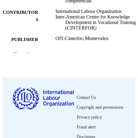
competencias
International Labour Organization
CONTRIBUTOR
Inter-American Centre for Knowledge
S
Development in Vocational Training
(CINTERFOR)
OIT-Cinterfor; Montevideo
PUBLISHER
2016
DATE
Show the rest
PUBLISHED
ILO/Cinterfor notes; 2
SERIES
4 p.
NUMBER OF
PAGES
Contact Us
Spanish
LANGUAGE
Copyright and permissions
brief
ASSET TYPE
Privacy policy
Fraud alert
995270592302676
RECORD
IDENTIFIER
Disclaimer