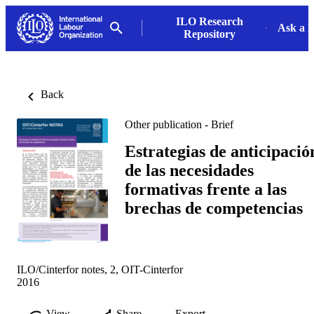
ILO Research
Ask a L
Repository
Back
Other publication - Brief
Estrategias de anticipació
de las necesidades
formativas frente a las
brechas de competencias
ILO/Cinterfor notes, 2, OIT-Cinterfor
2016
View
Share
Export