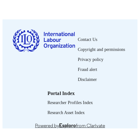
PUBLISHED
5 p.
NUMBER OF
PAGES
French
LANGUAGE
Contact Us
Copyright and permissions
guide
ASSET TYPE
Privacy policy
995264807302676
RECORD
Fraud alert
IDENTIFIER
Disclaimer
Portal Index
Researcher Profiles Index
Research Asset Index
Powered by
Esploro
from Clarivate