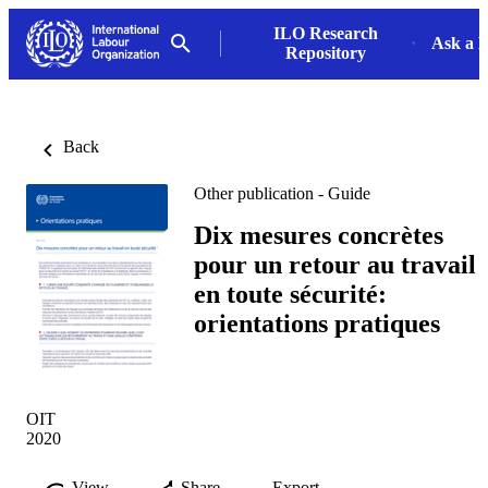
ILO Research
Ask a L
Repository
Back
Other publication - Guide
Dix mesures concrètes
pour un retour au travail
en toute sécurité:
orientations pratiques
OIT
2020
View
Share
Export