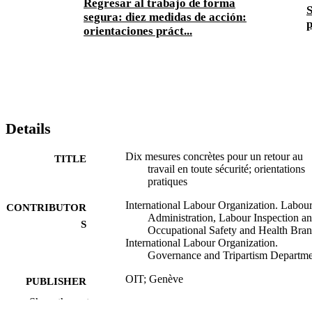
Regresar al trabajo de forma
S
segura: diez medidas de acción:
p
orientaciones práct...
Details
Dix mesures concrètes pour un retour au
TITLE
travail en toute sécurité; orientations
pratiques
International Labour Organization. Labou
CONTRIBUTOR
Administration, Labour Inspection a
S
Occupational Safety and Health Bra
International Labour Organization.
Governance and Tripartism Departm
OIT; Genève
PUBLISHER
Show the rest
2020
DATE