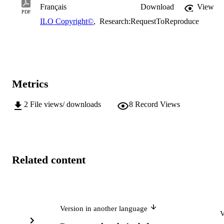
Français
Download
View
PDF
ILO Copyright©
,
Research:RequestToReproduce
Metrics
2
File views/ downloads
8
Record Views
Related content
Version in another language
V