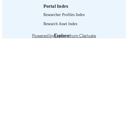
Portal Index
995219489002676
RECORD
IDENTIFIER
Researcher Profiles Index
Research Asset Index
1. Introduction -- 2. Les connaissances et
TABLE OF
compétences exigées des inspecteurs
CONTENTS
travail -- 3.Le processus d'inspection.
Powered by
Esploro
from Clarivate