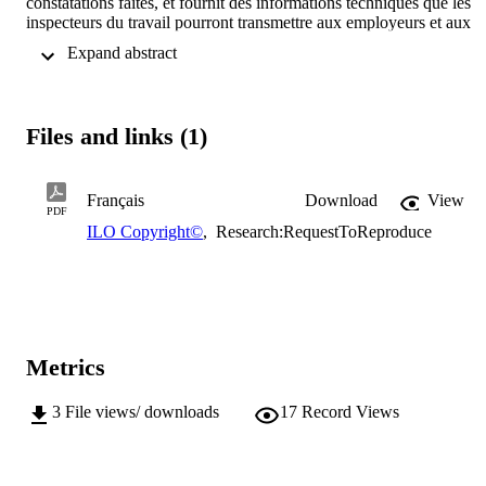
constatations faites, et fournit des informations techniques que les 
inspecteurs du travail pourront transmettre aux employeurs et aux 
travailleurs en vue de garantir le «travail décent».
 Expand abstract 
Files and links (1)
Français
Download
View
PDF
ILO Copyright©
,
Research:RequestToReproduce
Metrics
3
File views/ downloads
17
Record Views