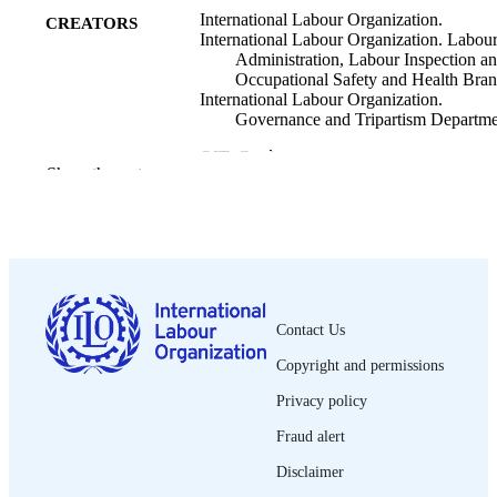
International Labour Organization.
CREATORS
International Labour Organization. Labou
Administration, Labour Inspection a
Occupational Safety and Health Bran
International Labour Organization.
Governance and Tripartism Departme
OIT; Genève
PUBLISHER
Show the rest
2021
DATE
PUBLISHED
1re éd.
EDITION
xi, 97 p.
NUMBER OF
Contact Us
PAGES
Copyright and permissions
9789220364802
ISBN
Privacy policy
French
Fraud alert
LANGUAGE
Disclaimer
guide
ASSET TYPE