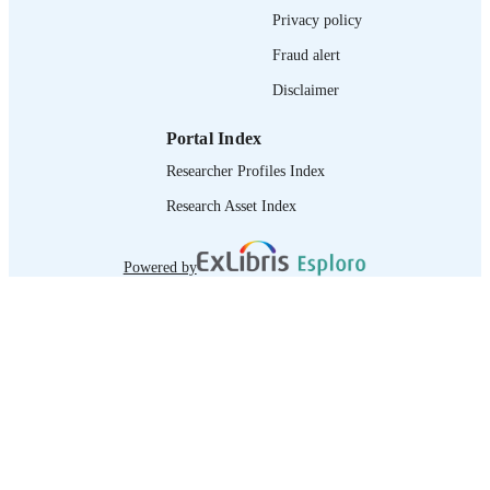
brief
ASSET TYPE
Privacy policy
995218709802676
RECORD
Fraud alert
IDENTIFIER
Disclaimer
Le bétail soumis à un risque important -- 
TABLE OF
teste une solution technologique… --
Portal Index
CONTENTS
révolutionne ses processus -- Au-dela
Researcher Profiles Index
pilote -- Les renouvellements
démontrentla valeur du produit.
Research Asset Index
Powered by