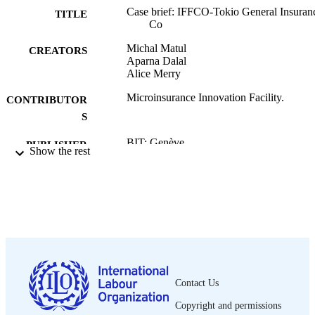
Case brief: IFFCO-Tokio General Insuran
TITLE
Co
Michal Matul
CREATORS
Aparna Dalal
Alice Merry
Microinsurance Innovation Facility.
CONTRIBUTOR
S
BIT; Genève
PUBLISHER
Show the rest
2013
DATE
PUBLISHED
Case brief (Impact Insurance); no. 2
SERIES
4 p.
NUMBER OF
PAGES
Contact Us
French
LANGUAGE
Copyright and permissions