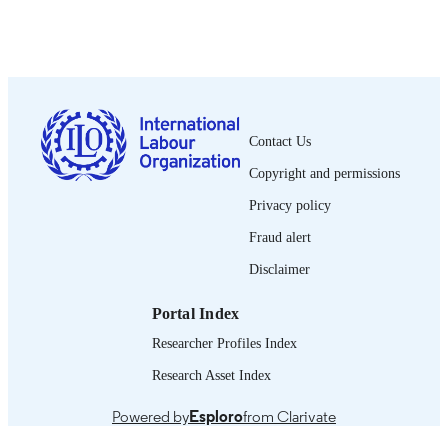
Show the rest
Countries, Iran, and Turkey,
ILO; Cairo
PUBLISHER
2022
DATE
PUBLISHED
Contact Us
26 p.
NUMBER OF
Copyright and permissions
PAGES
Privacy policy
French
LANGUAGE
Fraud alert
book chapter
ASSET TYPE
Disclaimer
995271393002676
RECORD
Portal Index
IDENTIFIER
Researcher Profiles Index
1. L’activité économique dans le contexte 
TABLE OF
la crise de la Covid 19 -- 2. Le march
Research Asset Index
CONTENTS
du travail à la lumière de la crise sanit
de la Covid 19 -- Conclusion -- Anne
Powered by
Esploro
from Clarivate
- Références.