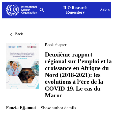
ILO Research
Ask a L
Repository
Back
Book chapter
Deuxième rapport
régional sur l’emploi et la
croissance en Afrique du
Nord (2018-2021): les
évolutions à l’ère de la
COVID-19. Le cas du
Maroc
Fouzia Ejjanoui
Show author details