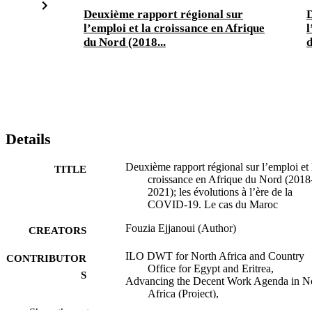
Deuxième rapport régional sur
D
l’emploi et la croissance en Afrique
l
du Nord (2018...
d
Details
Deuxième rapport régional sur l’emploi et 
TITLE
croissance en Afrique du Nord (2018
2021); les évolutions à l’ère de la
COVID-19. Le cas du Maroc
Fouzia Ejjanoui (Author)
CREATORS
ILO DWT for North Africa and Country
CONTRIBUTOR
Office for Egypt and Eritrea,
S
Advancing the Decent Work Agenda in N
Africa (Project),
Economic Research Forum for the Arab