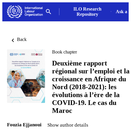
ILO Research
Ask a L
Repository
Back
Book chapter
Deuxième rapport
régional sur l’emploi et la
croissance en Afrique du
Nord (2018-2021): les
évolutions à l’ère de la
COVID-19. Le cas du
Maroc
Fouzia Ejjanoui
Show author details