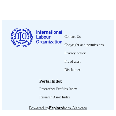
Show the rest
Countries, Iran, and Turkey,
ILO; Cairo
PUBLISHER
2022
DATE
PUBLISHED
Contact Us
26 p.
NUMBER OF
Copyright and permissions
PAGES
Privacy policy
French
LANGUAGE
Fraud alert
book chapter
ASSET TYPE
Disclaimer
995271393002676
RECORD
Portal Index
IDENTIFIER
Researcher Profiles Index
1. L’activité économique dans le contexte 
TABLE OF
la crise de la Covid 19 -- 2. Le march
Research Asset Index
CONTENTS
du travail à la lumière de la crise sanit
de la Covid 19 -- Conclusion -- Anne
Powered by
Esploro
from Clarivate
- Références.