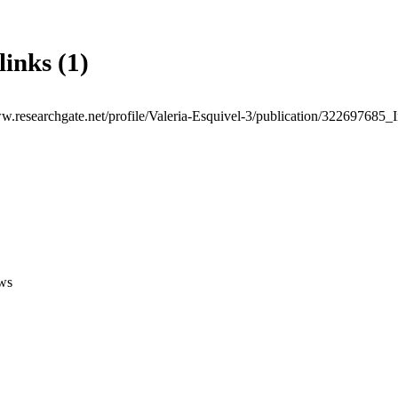
links (1)
ws