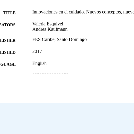
Innovaciones en el cuidado. Nuevos conceptos, nuevos
TITLE
Valeria Esquivel
EATORS
Andrea Kaufmann
FES Caribe; Santo Domingo
LISHER
2017
BLISHED
English
NGUAGE
995322290802676
NTIFIER