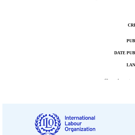
CR
PUB
DATE PU
LA
RECORD IDE
Show the rest