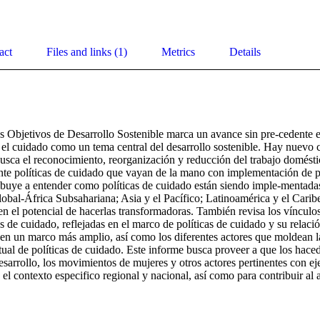
act
Files and links (1)
Metrics
Details
os Objetivos de Desarrollo Sostenible marca un avance sin pre-cedente e
a el cuidado como un tema central del desarrollo sostenible. Hay nuevo
busca el reconocimiento, reorganización y reducción del trabajo domésti
e políticas de cuidado que vayan de la mano con implementación de polí
buye a entender como políticas de cuidado están siendo imple-mentadas e
obal-África Subsahariana; Asia y el Pacífico; Latinoamérica y el Caribe,
n el potencial de hacerlas transformadoras. También revisa los vínculos 
 de cuidado, reflejadas en el marco de políticas de cuidado y su relación
en un marco más amplio, así como los diferentes actores que moldean la 
al de políticas de cuidado. Este informe busca proveer a que los hacedor
esarrollo, los movimientos de mujeres y otros actores pertinentes con ej
a el contexto especifico regional y nacional, así como para contribuir al 