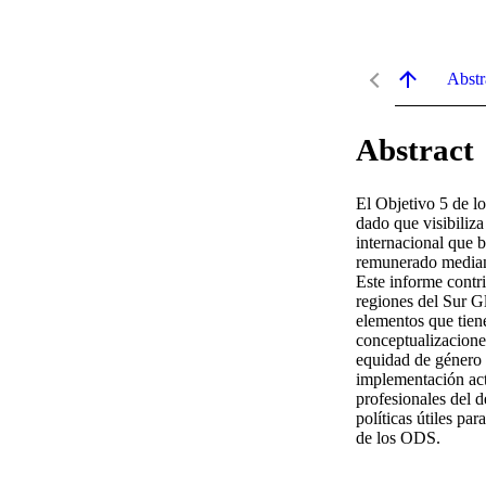
Abstr
Abstract
El Objetivo 5 de l
dado que visibiliz
internacional que 
remunerado mediant
Este informe contri
regiones del Sur Gl
elementos que tiene
conceptualizaciones
equidad de género 
implementación actu
profesionales del d
políticas útiles par
de los ODS.