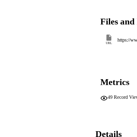
Files and 
URL
Metrics
49
Record Vie
Details