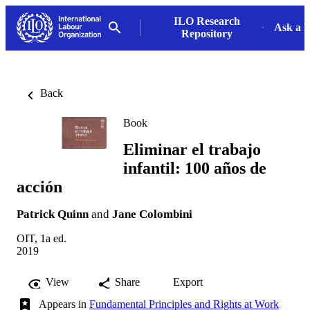
ILO Research
Ask a L
Repository
Back
Book
Eliminar el trabajo
infantil: 100 años de
acción
Patrick Quinn
and
Jane Colombini
OIT, 1a ed.
2019
View
Share
Export
Appears in
Fundamental Principles and Rights at Work