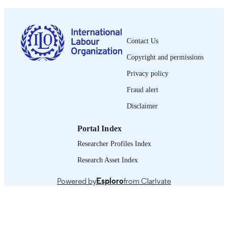
1a ed.
EDITION
82 p.
NUMBER OF
PAGES
Contact Us
Copyright and permissions
Spanish
LANGUAGE
Privacy policy
book
ASSET TYPE
Fraud alert
995264837102676
RECORD
Disclaimer
IDENTIFIER
Portal Index
Parte I: Principios generales y directrices 
TABLE OF
la contratación equitativa -- Parte 2:
Researcher Profiles Index
CONTENTS
Definición de las comisiones de
contratación y los gastos conexos.
Research Asset Index
Powered by
Esploro
from Clarivate