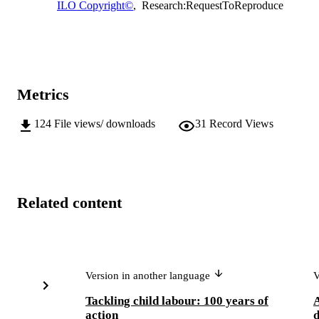
ILO Copyright©
,
Research:RequestToReproduce
Metrics
124
File views/ downloads
31
Record Views
Related content
Version in another language
V
Tackling child labour: 100 years of
A
action
d